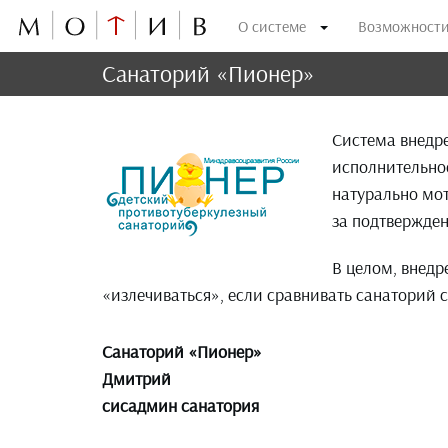
О системе
Возможност
Санаторий «Пионер»
Система внедре
исполнительнос
натурально мот
за подтвержде
В целом, внед
«излечиваться», если сравнивать санаторий с
Санаторий «Пионер»
Дмитрий
сисадмин санатория