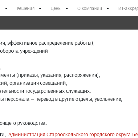
и
Решения
Цены
О компании
ИТ-аккре
ия, эффективное распределение работы),
ооборота учреждений
,
менты (приказы, указания, распоряжения),
сий, организация совещаний,
ятельности государственных служащих,
ы персонала — перевод в другие отделы, увольнение,
оящего руководства.
сти,
Администрация Старооскольского городского округа Б