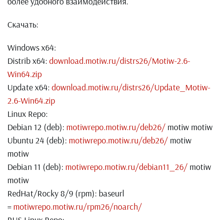
более удобного взаимодействия.
Скачать:
Windows x64:
Distrib x64:
download.motiw.ru/distrs26/Motiw-2.6-
Win64.zip
Update x64:
download.motiw.ru/distrs26/Update_Motiw-
2.6-Win64.zip
Linux Repo:
Debian 12 (deb):
motiwrepo.motiw.ru/deb26/
motiw motiw
Ubuntu 24 (deb):
motiwrepo.motiw.ru/deb26/
motiw
motiw
Debian 11 (deb):
motiwrepo.motiw.ru/debian11_26/
motiw
motiw
RedHat/Rocky 8/9 (rpm): baseurl
=
motiwrepo.motiw.ru/rpm26/noarch/
RUS Linux Repo: