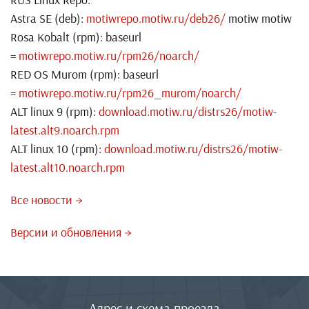
Astra SE (deb):
motiwrepo.motiw.ru/deb26/
motiw motiw
Rosa Kobalt (rpm): baseurl
=
motiwrepo.motiw.ru/rpm26/noarch/
RED OS Murom (rpm): baseurl
=
motiwrepo.motiw.ru/rpm26_murom/noarch/
ALT linux 9 (rpm):
download.motiw.ru/distrs26/motiw-
latest.alt9.noarch.rpm
ALT linux 10 (rpm):
download.motiw.ru/distrs26/motiw-
latest.alt10.noarch.rpm
Все новости →
Версии и обновления →
Адрес и схема проезда