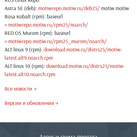
Astra SE (deb):
motiwrepo.motiw.ru/deb25/
motiw motiw
Rosa Kobalt (rpm): baseurl
=
motiwrepo.motiw.ru/rpm25/noarch/
RED OS Murom (rpm): baseurl
=
motiwrepo.motiw.ru/rpm25_murom/noarch/
ALT linux 9 (rpm):
download.motiw.ru/distrs25/motiw-
latest.alt9.noarch.rpm
ALT linux 10 (rpm):
download.motiw.ru/distrs25/motiw-
latest.alt10.noarch.rpm
Все новости →
Версии и обновления →
Адрес и схема проезда