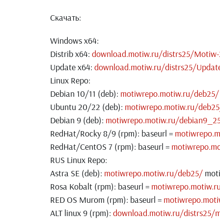
Скачать:
Windows x64:
Distrib x64:
download.motiw.ru/distrs25/Motiw-
Update x64:
download.motiw.ru/distrs25/Updat
Linux Repo:
Debian 10/11 (deb):
motiwrepo.motiw.ru/deb25/
Ubuntu 20/22 (deb):
motiwrepo.motiw.ru/deb25
Debian 9 (deb):
motiwrepo.motiw.ru/debian9_2
RedHat/Rocky 8/9 (rpm): baseurl =
motiwrepo.m
RedHat/CentOS 7 (rpm): baseurl =
motiwrepo.mo
RUS Linux Repo:
Astra SE (deb):
motiwrepo.motiw.ru/deb25/
moti
Rosa Kobalt (rpm): baseurl =
motiwrepo.motiw.r
RED OS Murom (rpm): baseurl =
motiwrepo.mot
ALT linux 9 (rpm):
download.motiw.ru/distrs25/m