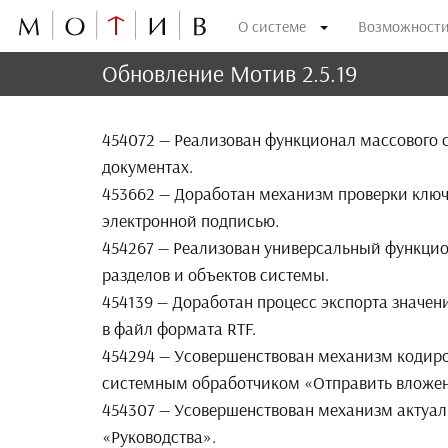
О системе
Возможност
Обновление Мотив 2.5.19
454072 — Реализован функционал массового 
документах.
453662 — Доработан механизм проверки ключ
электронной подписью.
454267 — Реализован универсальный функцио
разделов и объектов системы.
454139 — Доработан процесс экспорта значе
в файл формата RTF.
454294 — Усовершенствован механизм кодир
системным обработчиком «Отправить вложен
454307 — Усовершенствован механизм актуал
«Руководства».