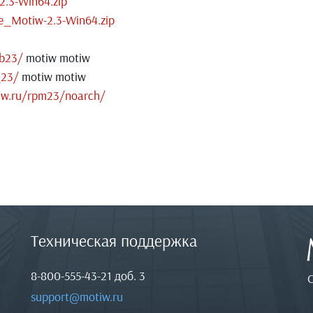
2.3-Win64.zip
e_Motiw-2.3-Win64.zip
eb23/
motiw motiw
_23/
motiw motiw
iw.ru/rpm23/noarch/
Техническая поддержка
8-800-555-43-21
доб. 3
support@motiw.ru