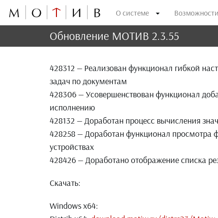
О системе
Возможност
Обновление МОТИВ 2.3.55
428312 — Реализован функционал гибкой нас
задач по документам
428306 — Усовершенствован функционал доба
исполнению
428132 — Доработан процесс вычисления знач
428258 — Доработан функционал просмотра ф
устройствах
428426 — Доработано отображение списка р
Скачать:
Windows x64: