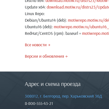
Distrib x64:
download.motiw.ru/distrs23/Motiw-
Update x64:
download.motiw.ru/distrs23/Updat
Linux Repo:
Debian/Ubuntu14 (deb):
motiwrepo.motiw.ru/d
Ubuntu16 (deb):
motiwrepo.motiw.ru/ubuntu16
RedHat/CentOS (rpm): baseurl =
motiwrepo.mot
Все новости →
Версии и обновления →
Адрес и схема проезда
308012, г. Белгород, пер. Харьковский 36Д
8-800-555-43-21