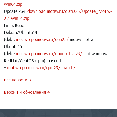
Win64.zip
Update x64:
download.motiw.ru/distrs23/Update_Motiw-
2.3-Win64.zip
Linux Repo:
Debian/Ubuntu14
(deb):
motiwrepo.motiw.ru/deb23/
motiw motiw
Ubuntu16
(deb):
motiwrepo.motiw.ru/ubuntu16_23/
motiw motiw
RedHat/CentOS (rpm): baseurl
=
motiwrepo.motiw.ru/rpm23/noarch/
Все новости →
Версии и обновления →