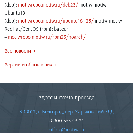
(deb):
motiwrepo.motiw.ru/deb23/
motiw motiw
Ubuntu16
(deb):
motiwrepo.motiw.ru/ubuntu16_23/
motiw motiw
RedHat/CentOS (rpm): baseurl
=
motiwrepo.motiw.ru/rpm23/noarch/
Все новости →
Версии и обновления →
Адрес и схема проезда
308012, г. Белгород, пер. Харьковский 36Д
8-800-555-43-21
office@motiw.ru