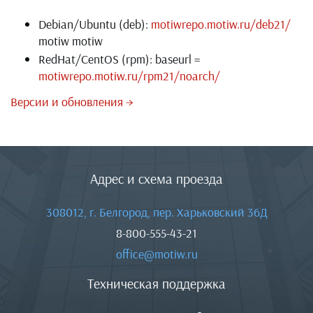
Debian/Ubuntu (deb):
motiwrepo.motiw.ru/deb21/
motiw motiw
RedHat/CentOS (rpm): baseurl =
motiwrepo.motiw.ru/rpm21/noarch/
Версии и обновления →
Адрес и схема проезда
308012, г. Белгород, пер. Харьковский 36Д
8-800-555-43-21
office@motiw.ru
Техническая поддержка