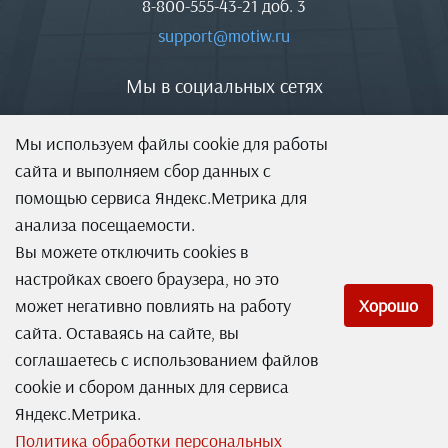
8-800-555-43-21
доб. 3
support@motiw.ru
Мы в социальных сетях
Мы используем файлы cookie для работы
сайта и выполняем сбор данных с
помощью сервиса Яндекс.Метрика для
анализа посещаемости.
Вы можете отключить cookies в
настройках своего браузера, но это
может негативно повлиять на работу
Хорошо
сайта. Оставаясь на сайте, вы
соглашаетесь с использованием файлов
Система оперативного управления компанией
cookie и сбором данных для сервиса
Яндекс.Метрика.
Лицензионное соглашение (EULA)
Политика обработки персональных