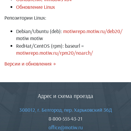
Обновление Linux
Репозитории Linux:
Debian/Ubuntu (deb):
motiwrepo.motiw.ru/deb20/
motiw motiw
RedHat/CentOS (rpm): baseurl =
motiwrepo.motiw.ru/rpm20/noarch/
Версии и обновления →
Адрес и схема проезда
308012, г. Белгород, пер. Харьковский 36Д
8-800-555-43-21
office@motiw.ru