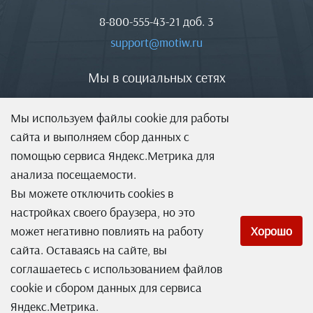
8-800-555-43-21
доб. 3
support@motiw.ru
Мы в социальных сетях
Мы используем файлы cookie для работы
сайта и выполняем сбор данных с
помощью сервиса Яндекс.Метрика для
анализа посещаемости.
Вы можете отключить cookies в
настройках своего браузера, но это
может негативно повлиять на работу
Хорошо
сайта. Оставаясь на сайте, вы
соглашаетесь с использованием файлов
Система оперативного управления компанией
cookie и сбором данных для сервиса
Яндекс.Метрика.
Лицензионное соглашение (EULA)