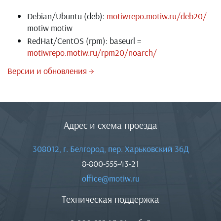
Debian/Ubuntu (deb):
motiwrepo.motiw.ru/deb20/
motiw motiw
RedHat/CentOS (rpm): baseurl =
motiwrepo.motiw.ru/rpm20/noarch/
Версии и обновления →
Адрес и схема проезда
308012, г. Белгород, пер. Харьковский 36Д
8-800-555-43-21
office@motiw.ru
Техническая поддержка