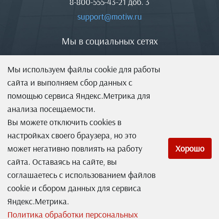
8-800-555-43-21
доб. 3
support@motiw.ru
Мы в социальных сетях
Мы используем файлы cookie для работы
сайта и выполняем сбор данных с
помощью сервиса Яндекс.Метрика для
анализа посещаемости.
Вы можете отключить cookies в
настройках своего браузера, но это
может негативно повлиять на работу
Хорошо
сайта. Оставаясь на сайте, вы
соглашаетесь с использованием файлов
Система оперативного управления компанией
cookie и сбором данных для сервиса
Яндекс.Метрика.
Лицензионное соглашение (EULA)
Политика обработки персональных